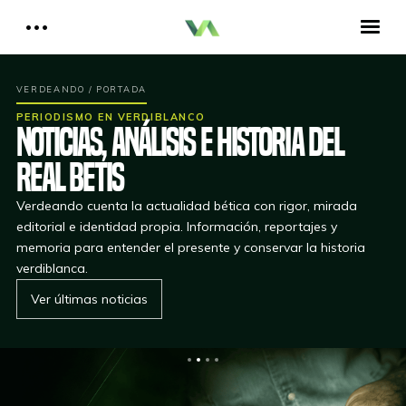
Reportajes del Betis
Aquí estamos todos
Historia del Betis
Reproductor
PERIODISMO EN VERDIBLANCO
de
Crónicas Betis
Noticias, análisis e historia del
vídeo
Análisis Betis
Real Betis
Quiénes Somos
00:00
01:51
Verdeando cuenta la actualidad bética con rigor, mirada
editorial e identidad propia. Información, reportajes y
Contactar
memoria para entender el presente y conservar la historia
verdiblanca.
Reproductor
Aitor, un bético en Cataluña
de
Ver últimas noticias
audio
00:00
00:00