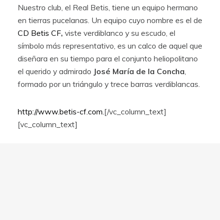
Nuestro club, el Real Betis, tiene un equipo hermano
en tierras pucelanas. Un equipo cuyo nombre es el de
CD Betis CF
,
viste verdiblanco y su escudo, el
Verdeando.es es propiedad de la
símbolo más representativo, es un calco de aquel que
empresa Babieca Creative Site S.L.
diseñara en su tiempo para el conjunto heliopolitano
el querido y admirado
José María de la Concha
,
formado por un triángulo y trece barras verdiblancas.
http://www.betis-cf.com
.
[/vc_column_text]
[vc_column_text]