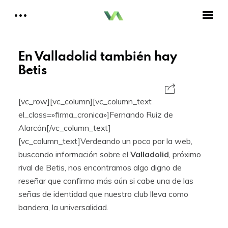
Reportajes del Betis
Aquí estamos todos
Historia del Betis
En Valladolid también hay
Reproductor
Betis
de
Crónicas Betis
vídeo
Análisis Betis
[vc_row][vc_column][vc_column_text
Quiénes Somos
el_class=»firma_cronica»]Fernando Ruiz de
00:00
01:51
Alarcón[/vc_column_text]
Contactar
[vc_column_text]Verdeando un poco por la web,
buscando información sobre el
Valladolid
, próximo
Reproductor
Aitor, un bético en Cataluña
rival de Betis, nos encontramos algo digno de
de
audio
reseñar que confirma más aún si cabe una de las
señas de identidad que nuestro club lleva como
00:00
00:00
bandera, la universalidad.