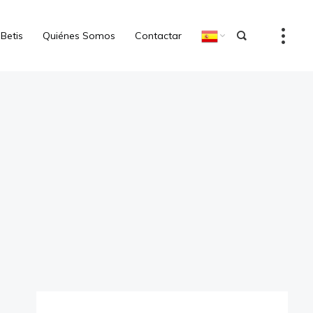
 Betis
Quiénes Somos
Contactar
Aquí estamos todos
Reproductor
de
vídeo
00:00
01:51
Reproductor
Aitor, un bético en Cataluña
de
audio