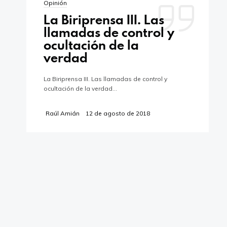
Opinión
Utiliza
La Biriprensa III. Las
00:00
00:00
las
teclas
llamadas de control y
de
ocultación de la
flecha
arriba/abajo
verdad
para
aumentar
o
La Biriprensa III. Las llamadas de control y
disminuir
ocultación de la verdad…
el
Verdeando.es es propiedad de la empresa
volumen.
Babieca Creative Site S.L.
Raúl Amián
12 de agosto de 2018