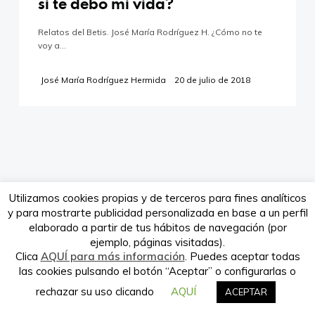
si te debo mi vida?
Relatos del Betis. José María Rodríguez H. ¿Cómo no te
voy a…
Verdeando.es es propiedad de la
empresa Babieca Creative Site S.L.
José María Rodríguez Hermida
20 de julio de 2018
Utilizamos cookies propias y de terceros para fines analíticos
y para mostrarte publicidad personalizada en base a un perfil
elaborado a partir de tus hábitos de navegación (por
ejemplo, páginas visitadas).
Clica
AQUÍ para más información
. Puedes aceptar todas
las cookies pulsando el botón “Aceptar” o configurarlas o
rechazar su uso clicando
AQUÍ
ACEPTAR