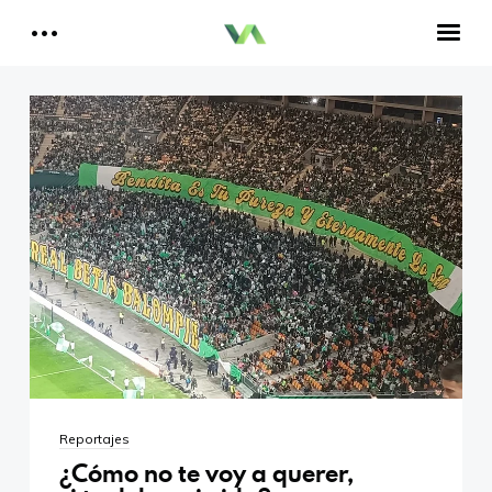
Reportajes del Betis
Aquí estamos todos
Historia del Betis
Reproductor
de
Crónicas Betis
vídeo
Análisis Betis
Quiénes Somos
00:00
01:51
Contactar
Reproductor
Aitor, un bético en Cataluña
de
audio
00:00
00:00
Reportajes
¿Cómo no te voy a querer,