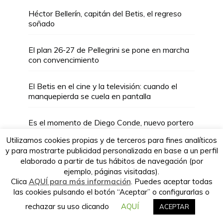
Héctor Bellerín, capitán del Betis, el regreso
soñado
Verdeando.es es propiedad de la
El plan 26-27 de Pellegrini se pone en marcha
empresa Babieca Creative Site S.L.
con convencimiento
El Betis en el cine y la televisión: cuando el
manquepierda se cuela en pantalla
Es el momento de Diego Conde, nuevo portero
del Real Betis
Utilizamos cookies propias y de terceros para fines analíticos
y para mostrarte publicidad personalizada en base a un perfil
Verde Esperanza: Homenaje a Sandra Peña
elaborado a partir de tus hábitos de navegación (por
en un mensaje contra el acoso escolar
ejemplo, páginas visitadas).
Clica
AQUÍ para más información
. Puedes aceptar todas
las cookies pulsando el botón “Aceptar” o configurarlas o
rechazar su uso clicando
AQUÍ
ACEPTAR