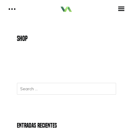
Reportajes del Betis
Aquí estamos todos
Historia del Betis
Reproductor
Shop
de
Crónicas Betis
vídeo
Análisis Betis
Quiénes Somos
00:00
01:51
Contactar
Reproductor
Aitor, un bético en Cataluña
de
audio
00:00
00:00
Entradas recientes