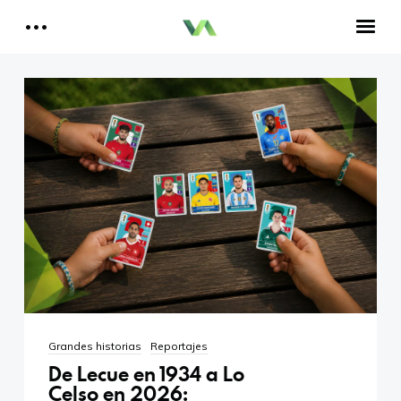
Reportajes del Betis
Aquí estamos todos
Historia del Betis
Reproductor
de
Crónicas Betis
vídeo
Análisis Betis
Quiénes Somos
00:00
01:51
Contactar
Reproductor
Aitor, un bético en Cataluña
de
audio
00:00
00:00
Grandes historias
Reportajes
De Lecue en 1934 a Lo
Celso en 2026: