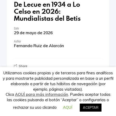
De Lecue en 1934 a Lo
Celso en 2026:
Mundialistas del Betis
Verdeando.es es propiedad de la
empresa Babieca Creative Site S.L.
Date
29 de mayo de 2026
Author
Fernando Ruiz de Alarcón
Share
Utilizamos cookies propias y de terceros para fines analíticos
y para mostrarte publicidad personalizada en base a un perfil
elaborado a partir de tus hábitos de navegación (por
El Real Betis Balompié siempre ha sido un club
ejemplo, páginas visitadas).
Clica
AQUÍ para más información
. Puedes aceptar todas
con un pie en Sevilla y otro en el mundo. Su
las cookies pulsando el botón “Aceptar” o configurarlas o
historia en los Mundiales es buena prueba de
rechazar su uso clicando
AQUÍ
ACEPTAR
ello: un recorrido que arranca en los años
treinta, avanza entre silencios y resurgimientos,