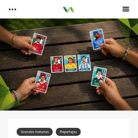
Reportajes del Betis
Aquí estamos todos
Historia del Betis
Reproductor
de
Crónicas Betis
vídeo
Análisis Betis
Quiénes Somos
00:00
01:51
Contactar
Reproductor
Aitor, un bético en Cataluña
de
audio
00:00
00:00
Grandes historias
Reportajes