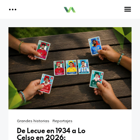
Reportajes del Betis
Aquí estamos todos
Historia del Betis
Reproductor
de
Crónicas Betis
vídeo
Análisis Betis
Quiénes Somos
00:00
01:51
Contactar
Reproductor
Aitor, un bético en Cataluña
de
audio
00:00
00:00
Grandes historias
Reportajes
De Lecue en 1934 a Lo
Celso en 2026: