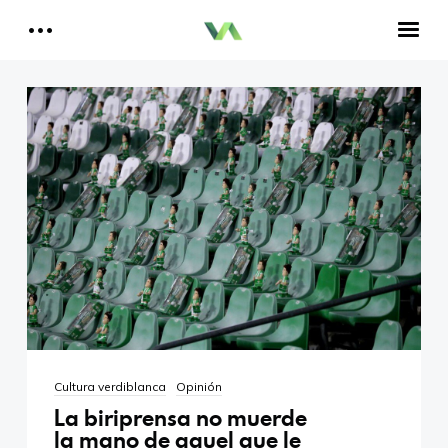
Reportajes del Betis
Aquí estamos todos
Historia del Betis
Reproductor
de
Crónicas Betis
vídeo
Análisis Betis
Quiénes Somos
00:00
01:51
Contactar
Reproductor
Aitor, un bético en Cataluña
de
audio
00:00
00:00
Cultura verdiblanca
Opinión
La biriprensa no muerde
la mano de aquel que le