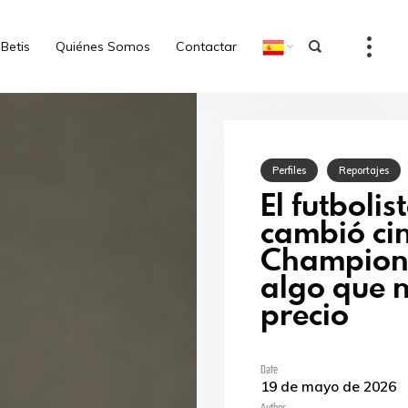
 Betis
Quiénes Somos
Contactar
Aquí estamos todos
Reproductor
de
Perfiles
Reportajes
vídeo
El futbolis
cambió ci
Champion
algo que n
00:00
01:51
precio
Date
Reproductor
Aitor, un bético en Cataluña
19 de mayo de 2026
de
audio
Author