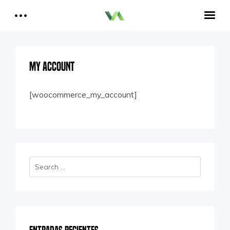
Reportajes del Betis
Aquí estamos todos
Historia del Betis
Reproductor
My account
de
Crónicas Betis
vídeo
Análisis Betis
[woocommerce_my_account]
Quiénes Somos
00:00
01:51
Contactar
Reproductor
Aitor, un bético en Cataluña
de
audio
00:00
00:00