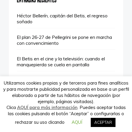
Entradas recientes
Héctor Bellerín, capitán del Betis, el regreso
soñado
Verdeando.es es propiedad de la
empresa Babieca Creative Site S.L.
El plan 26-27 de Pellegrini se pone en marcha
con convencimiento
El Betis en el cine y la televisión: cuando el
manquepierda se cuela en pantalla
Es el momento de Diego Conde, nuevo portero
Utilizamos cookies propias y de terceros para fines analíticos
del Real Betis
y para mostrarte publicidad personalizada en base a un perfil
elaborado a partir de tus hábitos de navegación (por
ejemplo, páginas visitadas).
Verde Esperanza: Homenaje a Sandra Peña
Clica
AQUÍ para más información
. Puedes aceptar todas
en un mensaje contra el acoso escolar
las cookies pulsando el botón “Aceptar” o configurarlas o
rechazar su uso clicando
AQUÍ
ACEPTAR